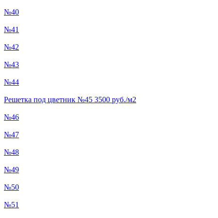
№40
№41
№42
№43
№44
Решетка под цветник №45 3500 руб./м2
№46
№47
№48
№49
№50
№51