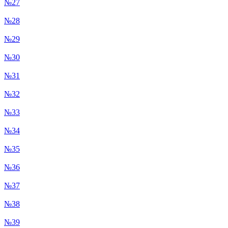
№27
№28
№29
№30
№31
№32
№33
№34
№35
№36
№37
№38
№39