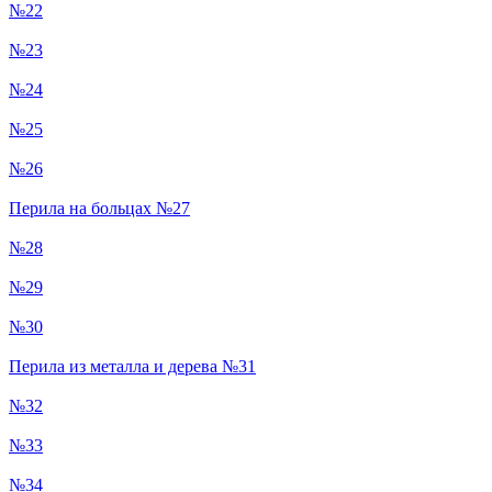
№22
№23
№24
№25
№26
Перила на больцах №27
№28
№29
№30
Перила из металла и дерева №31
№32
№33
№34