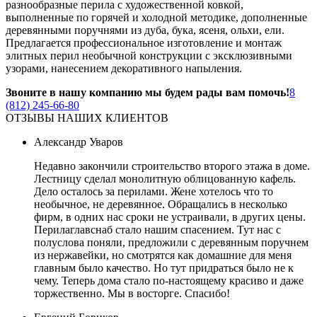
разнообразные перила с художественной ковкой,
выполненные по горячей и холодной методике, дополненные
деревянными поручнями из дуба, бука, ясеня, ольхи, ели.
Предлагается профессиональное изготовление и монтаж
элитных перил необычной конструкции с эксклюзивными
узорами, нанесением декоративного напыления.
Звоните в нашу компанию мы будем рады вам помочь!
8
(812) 245-66-80
ОТЗЫВЫ НАШИХ КЛИЕНТОВ
Александр Уваров
Недавно закончили строительство второго этажа в доме.
Лестницу сделал монолитную облицованную кафель.
Дело осталось за перилами. Жене хотелось что то
необычное, не деревянное. Обращались в несколько
фирм, в одних нас сроки не устраивали, в других цены.
Перилаглавснаб стало нашим спасением. Тут нас с
полуслова поняли, предложили с деревянным поручнем
из нержавейки, но смотрятся как домашние для меня
главным было качество. Но тут придраться было не к
чему. Теперь дома стало по-настоящему красиво и даже
торжественно. Мы в восторге. Спасибо!