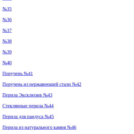
№35
№36
№37
№38
№39
№40
Поручень №41
Поручень из нержавеющей стали №42
Перила Эксклюзив №43
Стеклянные перила №44
Перила для пандуса №45
Перила из натурального камня №46