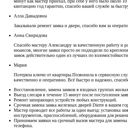
минут как мастер приехал, при себе у него было около 10
квитанцию год гарантии, спасибо вашей службе за быст
Алла Давыдовна
Заказывали ремонт замка и двери, спасибо вам за операт
Анна Свиридова
Спасибо мастеру Александру за качественную работу и р
нюансов, многие замки просто не подходили по креплению
замок действительно один из лучших по взломостойкост
Мария
Потеряла ключи от квартиры.Позвонила в сервисную служ
качественно и оперативно. Всё быстро и надежно, спасиб
Восстановление, замена замков в входных группах жилы
Выезд слесаря в течение 15 минут после поступления зая
Ремонт запирающих устройств любых конструкций.
Срочная замена замка железных дверей Dierre в вашем го
Мастер проводит все работы за один выезд: установка за
инструментов, приспособлений, оборудования для решен
Принимаем заявки на срочный вызов мастера для замены 
телефона.