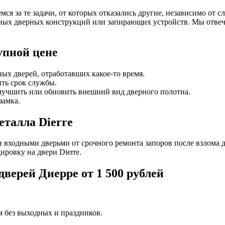
я за те задачи, от которых отказались другие, независимо от сл
ных дверных конструкций или запирающих устройств. Мы отвеча
упной цене
ых дверей, отработавших какое-то время.
ить срок службы.
лучшить или обновить внешний вид дверного полотна.
замка.
еталла Dierre
 входными дверьми от срочного ремонта запоров после взлома 
ировку на двери Dierre.
верей Диерре от 1 500 рублей
м без выходных и праздников.