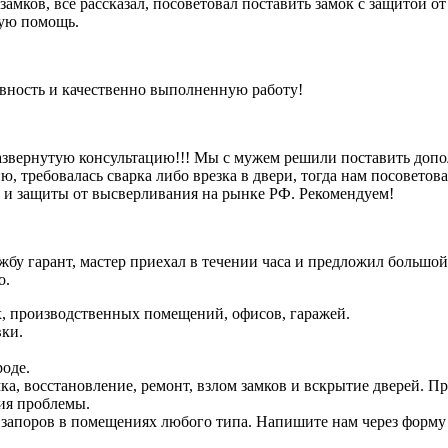
 замков, все рассказал, посоветовал поставить замок с защитой 
рую помощь.
ивность и качественно выполненную работу!
азвернутую консультацию!!! Мы с мужем решили поставить допо
, требовалась сварка либо врезка в двери, тогда нам посоветова
и и защиты от высверливания на рынке РФ. Рекомендуем!
бу гарант, мастер приехал в течении часа и предложил большой
о.
х, производственных помещений, офисов, гаражей.
вки.
роде.
мка, восстановление, ремонт, взлом замков и вскрытие дверей. 
ия проблемы.
запоров в помещениях любого типа. Напишите нам через форму о