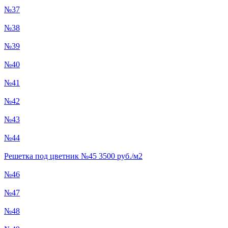
№37
№38
№39
№40
№41
№42
№43
№44
Решетка под цветник №45 3500 руб./м2
№46
№47
№48