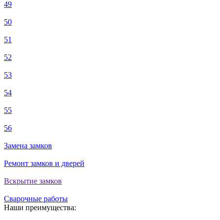
49
50
51
52
53
54
55
56
Замена замков
Ремонт замков и дверей
Вскрытие замков
Сварочные работы
Наши преимущества: