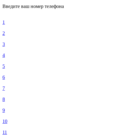
Введите ваш номер телефона
1
2
3
4
5
6
7
8
9
10
11